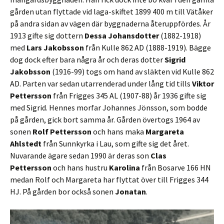
gården utan flyttade vid laga-skiftet 1899 400 m till Vätåker
på andra sidan av vägen där byggnaderna återuppfördes. År
1913 gifte sig dottern
Dessa Johansdotter
(1882-1918)
med
Lars Jakobsson
från Kulle 862 AD (1888-1919). Bägge
dog dock efter bara några år och deras dotter
Sigrid
Jakobsson
(1916-99) togs om hand av släkten vid Kulle 862
AD. Parten var sedan utarrenderad under lång tid tills
Viktor
Pettersson
från Frigges 345 AL (1907-88) år 1936 gifte sig
med Sigrid. Hennes morfar Johannes Jönsson, som bodde
på gården, gick bort samma år. Gården övertogs 1964 av
sonen
Rolf Pettersson
och hans maka
Margareta
Ahlstedt
från Sunnkyrka i Lau, som gifte sig det året.
Nuvarande ägare sedan 1990 är deras son
Clas
Pettersson
och hans hustru
Karolina
från Bosarve 166 HN
medan Rolf och Margareta har flyttat över till Frigges 344
HJ. På gården bor också sonen
Jonatan
.