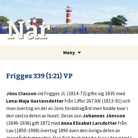
När
Gå
Sök
Meny
till
efter:
innehåll
Frigges 339 (1:21) VP
Jöns Classon
vid Frigges JL (1814-72) gifte sig 1835 med
Lena-Maja Gustavsdotter
från Liffor 267 AN (1813-91) och
man övertog en del av Jöns föräldragård men bodde kvar i
den västra delen av huset. Deras son
Johannes Jönsson
(1849-1936) gift 1872 med
Anna Elisabet Larsdotter
från
Lau (1850-1908) övertog 1890 även den övriga delen av
mangårdsbyggnaden. Han fick dock inte bo kvar i den gamla