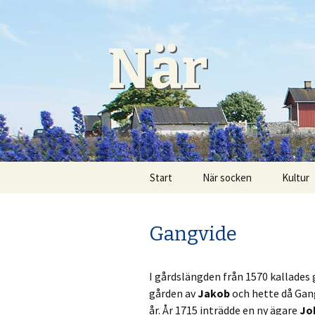
När
Gå
Start
När socken
Kultur
till
innehåll
Burs pastorat
Hantve
Gangvide
Fiskelägen
Konst
Fornlämningar
När Bio
I gårdslängden från 1570 kallade
gården av
Jakob
och hette då Gang
Historia
Närsak
år. År 1715 inträdde en ny ägare
Jo