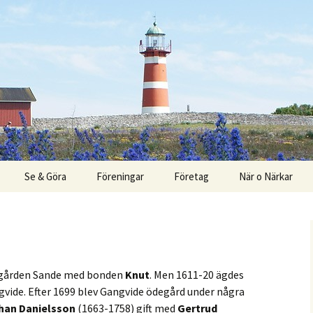
Se & Göra
Föreningar
Företag
När o Närkar
rk
Boende
Barn
Fågelskådning
s gården Sande med bonden
Knut
. Men 1611-20 ägdes
vide. Efter 1699 blev Gangvide ödegård under några
arscen
Fiske i Närsån
han Danielsson
(1663-1758) gift med
Gertrud