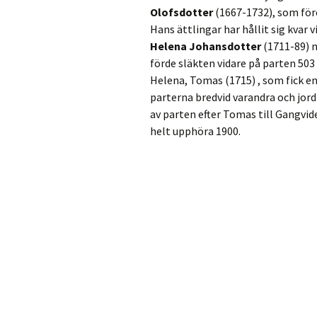
Olofsdotter
(1667-1732), som för
Kvarnar
Hans ättlingar har hållit sig kvar v
Helena Johansdotter
(1711-89)
Linnéstigen
förde släkten vidare på parten 503
Helena, Tomas (1715) , som fick en 
När sockenförening
parterna bredvid varandra och jord
av parten efter Tomas till Gangvid
Närs kyrka
helt upphöra 1900.
Närsakar
Närsholmen
Sockenmagasinet
Utvecklingbolag