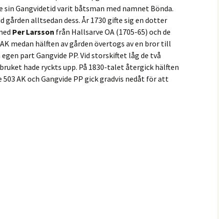
e sin Gangvidetid varit båtsman med namnet Bönda.
Golf
id gården alltsedan dess. År 1730 gifte sig en dotter
 med
Per Larsson
från Hallsarve OA (1705-65) och de
Närleden
 AK medan hälften av gården övertogs av en bror till
egen part Gangvide PP. Vid storskiftet låg de två
Padel & Tennis
bruket hade ryckts upp. På 1830-talet återgick hälften
e 503 AK och Gangvide PP gick gradvis nedåt för att
Service
Östkustleden