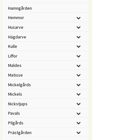
Hamngården
Hemmor
Husarve
Hägdarve
Kulle
Liffor
Maldes
Matisse
Mickelgårds
Mickels
Nickstjups
Pavals
Pilgårds
Prästgården