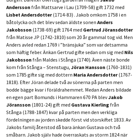
Andersson
från Mattsarve i Lau (1709-58) gift 1732 med
Lisbet Andersdotter
(1714-83) . Jakob omkom 1758 i en
båtolycka och det blev sedan äldste sonen
Anders
Jakobsson
(1738-69) gift 1764 med
Gertrud Jöransdotter
från Matisse JP (1742-1810) som 20 år gammal tog vid. Men
Anders avled redan 1769 i ”bränsjuka” som var detsamma
som häftig feber. Änkan Gertrud gifte sedan om sig med
Nils
Jakobsson
från Maldes i Stånga (1740). Även näste bonde
kom från Stånga – Stenstugu,
Jöran Hansson
(1760-1831)
som 1785 gifte sig med dottern
Maria Andersdotter
(1767-
1818). Efter Jöran delade två av sönerna på parten men
bodde bägge kvar i föräldrahemmet. Medan Anders bildade
en egen part Bomunds i Hammaren 670 PA blev
Jakob
Jöransson
(1801-24) gift med
Gustava Kierling
från
Stånga (1788-1847) kvar på parten men den verkliga
fördelningen av jorden skedde först vid storskiftet 1833. Av
Jakobs familj återstod då bara änkan Gustava och två
småbarn. Jakob själv hade överraskats av storm 1824 när