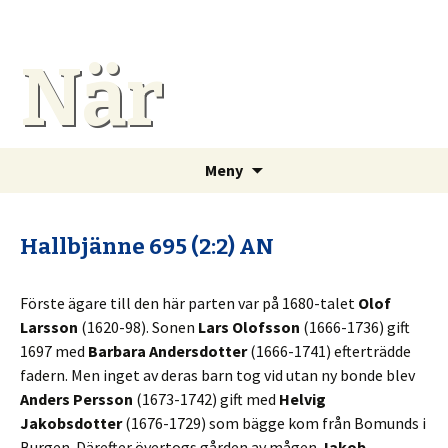
När
Gå
Sök
Meny
till
efter:
innehåll
Hallbjänne 695 (2:2) AN
Förste ägare till den här parten var på 1680-talet
Olof
Larsson
(1620-98). Sonen
Lars Olofsson
(1666-1736) gift
1697 med
Barbara Andersdotter
(1666-1741) efterträdde
fadern. Men inget av deras barn tog vid utan ny bonde blev
Anders Persson
(1673-1742) gift med
Helvig
Jakobsdotter
(1676-1729) som bägge kom från Bomunds i
Burgen. Därefter övertogs gården av mågen
Jakob