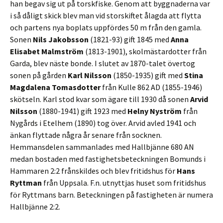
han begav sig ut på torskfiske. Genom att byggnaderna var
i så dåligt skick blev man vid storskiftet ålagda att flytta
och partens nya boplats uppfördes 50 m från den gamla.
Sonen
Nils Jakobsson
(1821-93) gift 1845 med
Anna
Elisabet Malmström
(1813-1901), skolmästardotter från
Garda, blev näste bonde. I slutet av 1870-talet övertog
sonen på gården
Karl Nilsson
(1850-1935) gift med
Stina
Magdalena Tomasdotter
från Kulle 862 AD (1855-1946)
skötseln. Karl stod kvar som ägare till 1930 då sonen
Arvid
Nilsson
(1880-1941) gift 1923 med
Helny Nyström
från
Nygårds i Etelhem (1890) tog över. Arvid avled 1941 och
änkan flyttade några år senare från socknen.
Hemmansdelen sammanlades med Hallbjänne 680 AN
medan bostaden med fastighetsbeteckningen Bomunds i
Hammaren 2:2 frånskildes och blev fritidshus för
Hans
Ryttman
från Uppsala. F.n. utnyttjas huset som fritidshus
för Ryttmans barn. Beteckningen på fastigheten är numera
Hallbjänne 2:2.