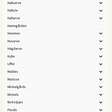
Hallsarve
Hallute
Haltarve
Hamngården
Hemmor
Husarve
Hägdarve
Kulle
Liffor
Maldes
Matisse
Mickelgårds
Mickels
Nickstjups
Pavals