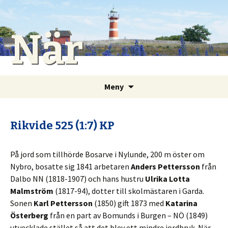
När
Gå
Sök
Meny
till
efter:
innehåll
Rikvide 525 (1:7) KP
På jord som tillhörde Bosarve i Nylunde, 200 m öster om
Nybro, bosatte sig 1841 arbetaren
Anders Pettersson
från
Dalbo NN (1818-1907) och hans hustru
Ulrika Lotta
Malmström
(1817-94), dotter till skolmästaren i Garda.
Sonen
Karl Pettersson
(1850) gift 1873 med
Katarina
Österberg
från en part av Bomunds i Burgen – NÖ (1849)
utvecklade stället så att det blev ett mindre jordbruk. När