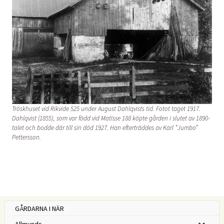
Tröskhuset vid Rikvide 525 under August Dahlqvists tid. Fotot taget 1917.
Dahlqvist (1855), som var född vid Matisse 188 köpte gården i slutet av 1890-
talet och bodde där till sin död 1927. Han efterträddes av Karl ”Jumbo”
Pettersson.
GÅRDARNA I NÄR
Allmunds