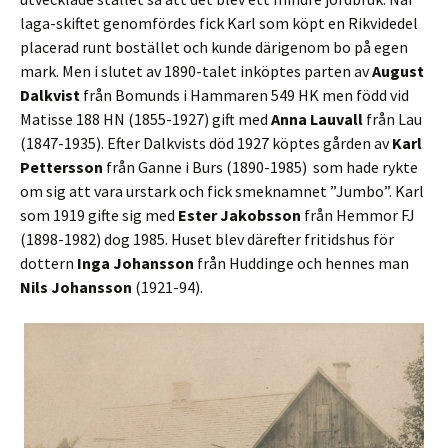
laga-skiftet genomfördes fick Karl som köpt en Rikvidedel
placerad runt bostället och kunde därigenom bo på egen
mark. Men i slutet av 1890-talet inköptes parten av
August
Dalkvist
från Bomunds i Hammaren 549 HK men född vid
Matisse 188 HN (1855-1927) gift med
Anna Lauvall
från Lau
(1847-1935). Efter Dalkvists död 1927 köptes gården av
Karl
Pettersson
från Ganne i Burs (1890-1985) som hade rykte
om sig att vara urstark och fick smeknamnet ”Jumbo”. Karl
som 1919 gifte sig med
Ester Jakobsson
från Hemmor FJ
(1898-1982) dog 1985. Huset blev därefter fritidshus för
dottern
Inga Johansson
från Huddinge och hennes man
Nils Johansson
(1921-94).