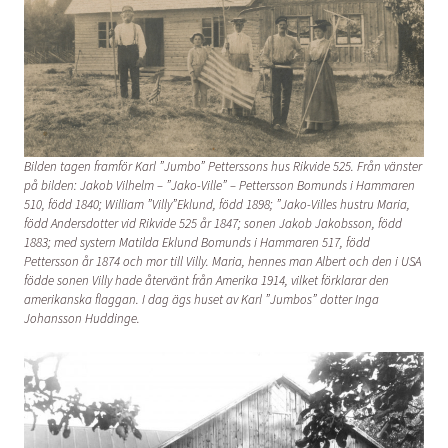
Bilden tagen framför Karl ”Jumbo” Petterssons hus Rikvide 525. Från vänster
på bilden: Jakob Vilhelm – ”Jako-Ville” – Pettersson Bomunds i Hammaren
510, född 1840; William ”Villy”Eklund, född 1898; ”Jako-Villes hustru Maria,
född Andersdotter vid Rikvide 525 år 1847; sonen Jakob Jakobsson, född
1883; med systern Matilda Eklund Bomunds i Hammaren 517, född
Pettersson år 1874 och mor till Villy. Maria, hennes man Albert och den i USA
födde sonen Villy hade återvänt från Amerika 1914, vilket förklarar den
amerikanska flaggan. I dag ägs huset av Karl ”Jumbos” dotter Inga
Johansson Huddinge.