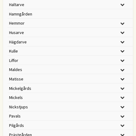
Haltarve
Hamngården
Hemmor
Husarve
Hägdarve
Kulle
Liffor
Maldes
Matisse
Mickelgårds
Mickels
Nickstjups
Pavals
Pilgårds
Prästgården