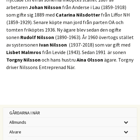
arbetaren
Johan Nilsson
från Anderse i Lau (1859-1918)
som gifte sig 1889 med
Catarina Nilsdotter
från Liffor NH
(1859-1929). Senare köpte man jord från parten OA och
tomten friköptes 1936. Ny ägare blev sedan den ogifte
sonen
Rudolf Nilsson
(1890-1963). År 1960 övertogs stället
av systersonen
Ivan Nilsson
(1937-2018) som var gift med
Lisbet Malmros
från Levide (1943). Sedan 1991 är sonen
Torgny Nilsson
och hans hustru
Aina Olsson
ägare. Torgny
driver Nilssons Entreprenad När.
GÅRDARNA I NÄR
Allmunds
Alvare