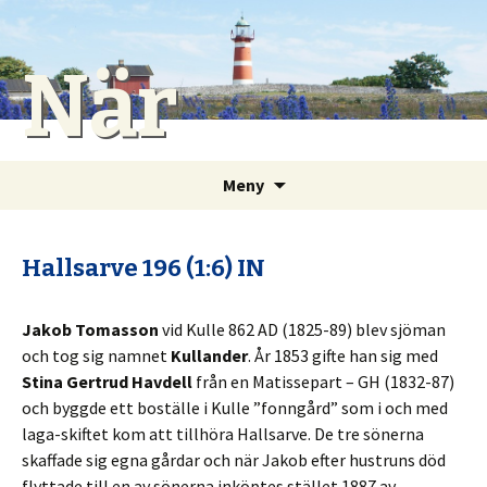
När
Gå
Sök
Meny
till
efter:
innehåll
Hallsarve 196 (1:6) IN
Jakob Tomasson
vid Kulle 862 AD (1825-89) blev sjöman
och tog sig namnet
Kullander
. År 1853 gifte han sig med
Stina Gertrud Havdell
från en Matissepart – GH (1832-87)
och byggde ett boställe i Kulle ”fonngård” som i och med
laga-skiftet kom att tillhöra Hallsarve. De tre sönerna
skaffade sig egna gårdar och när Jakob efter hustruns död
flyttade till en av sönerna inköptes stället 1887 av