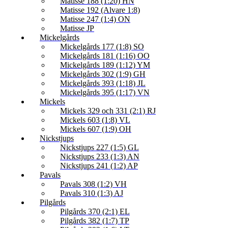
Matisse 188 (1:20) HN
Matisse 192 (Alvare 1:8)
Matisse 247 (1:4) ON
Matisse JP
Mickelgårds
Mickelgårds 177 (1:8) SO
Mickelgårds 181 (1:16) OO
Mickelgårds 189 (1:12) YM
Mickelgårds 302 (1:9) GH
Mickelgårds 393 (1:18) JL
Mickelgårds 395 (1:17) VN
Mickels
Mickels 329 och 331 (2:1) RJ
Mickels 603 (1:8) VL
Mickels 607 (1:9) OH
Nickstjups
Nickstjups 227 (1:5) GL
Nickstjups 233 (1:3) AN
Nickstjups 241 (1:2) AP
Pavals
Pavals 308 (1:2) VH
Pavals 310 (1:3) AJ
Pilgårds
Pilgårds 370 (2:1) EL
Pilgårds 382 (1:7) TP