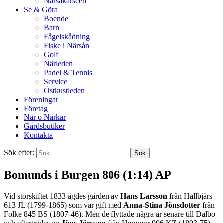
Närsakarscen
Se & Göra
Boende
Barn
Fågelskådning
Fiske i Närsån
Golf
Närleden
Padel & Tennis
Service
Östkustleden
Föreningar
Företag
När o Närkar
Gårdsbutiker
Kontakta
Sök efter:
Bomunds i Burgen 806 (1:14) AP
Vid storskiftet 1833 ägdes gården av
Hans Larsson
från Hallbjärs
613 JL (1799-1865) som var gift med
Anna-Stina Jönsdotter
från
Folke 845 BS (1807-46). Men de flyttade några år senare till Dalbo
och efterträdes av
Jöns Jönsson
från Hemmor 906 KZ (1803-75)