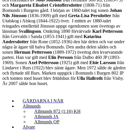
och
Margareta Elisabet Cristoffersdotter
(1808-71) från
Bomunds i Burgens gård. I början av 1860-talet tog sonen
Johan
Nils Jönsson
(1836-1909) gift med
Greta-Lisa Persdotter
från
Utalskog i Alskog (1844-1922) över. I mitten av 1880-talet
tvingades emellertid Jönsson uppge egendomen som övertogs av
länsman
Svallingson
. Omkring 1890 förvärvade
Karl Pettersson
från Gervalds i Sanda (1853-1941) gift med
Katarina
Andersdotter
från Rone (1852-1936) den här delen och var under
några år ägare till halva Bomunds. Den andra delen såldes och
sonen
Herman Pettersson
(1889-1972) övertog den kvarvarande
parten. Han var gift med
Elin Persson
från Dalbo 460 JP (1893-
1969). Sonen
Axel Pettersson
(1925) gift med
Elsie Larsson
från
Lindarve i Burs (1922) blev näste ägare. Men 1972 sålde de gården
och flyttade till Burs. Marken uppgick i Bomunds i Burgen 802 IP
och tomten med huset blev fritidshus för
Ulla Hallroth
från Visby.
År 2007 sålde hon huset.
GÅRDARNA I NÄR
Allmunds
Allmunds 872 (1:16) KH
Allmunds JA
Allmunds OP
Alvare