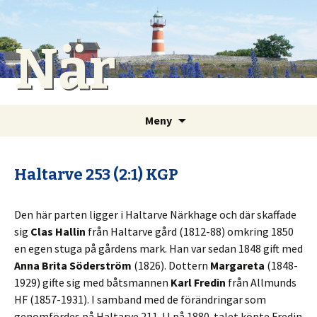
När
Gå
Sök
Meny
till
efter:
innehåll
Haltarve 253 (2:1) KGP
Den här parten ligger i Haltarve Närkhage och där skaffade
sig
Clas Hallin
från Haltarve gård (1812-88) omkring 1850
en egen stuga på gårdens mark. Han var sedan 1848 gift med
Anna Brita Söderström
(1826). Dottern
Margareta
(1848-
1929) gifte sig med båtsmannen
Karl Fredin
från Allmunds
HF (1857-1931). I samband med de förändringar som
genomfördes på Haltarve 211 JJ på 1880-talet köpte Fredin