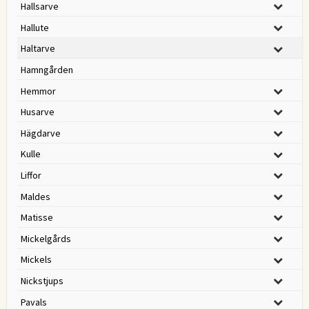
Hallsarve
Hallute
Haltarve
Hamngården
Hemmor
Husarve
Hägdarve
Kulle
Liffor
Maldes
Matisse
Mickelgårds
Mickels
Nickstjups
Pavals