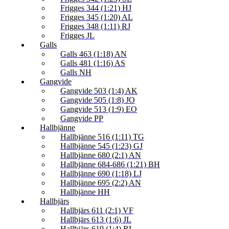
Frigges 344 (1:21) HJ
Frigges 345 (1:20) AL
Frigges 348 (1:11) RJ
Frigges JL
Galls
Galls 463 (1:18) AN
Galls 481 (1:16) AS
Galls NH
Gangvide
Gangvide 503 (1:4) AK
Gangvide 505 (1:8) JO
Gangvide 513 (1:9) EO
Gangvide PP
Hallbjänne
Hallbjänne 516 (1:11) TG
Hallbjänne 545 (1:23) GJ
Hallbjänne 680 (2:1) AN
Hallbjänne 684-686 (1:21) BH
Hallbjänne 690 (1:18) LJ
Hallbjänne 695 (2:2) AN
Hallbjänne HH
Hallbjärs
Hallbjärs 611 (2:1) VF
Hallbjärs 613 (1:6) JL
Hallbjärs 619 (1:4) RL