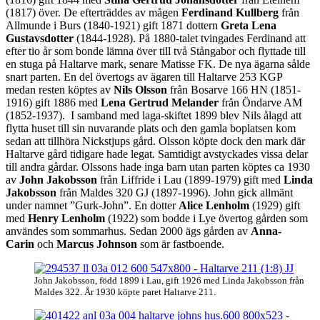
(1817) över. De efterträddes av mågen
Ferdinand Kullberg
från
Allmunde i Burs (1840-1921) gift 1871 dottern
Greta Lena
Gustavsdotter
(1844-1928). På 1880-talet tvingades Ferdinand att
efter tio år som bonde lämna över till två Stångabor och flyttade till
en stuga på Haltarve mark, senare Matisse FK. De nya ägarna sålde
snart parten. En del övertogs av ägaren till Haltarve 253 KGP
medan resten köptes av
Nils Olsson
från Bosarve 166 HN (1851-
1916) gift 1886 med
Lena Gertrud Melander
från Öndarve AM
(1852-1937). I samband med laga-skiftet 1899 blev Nils ålagd att
flytta huset till sin nuvarande plats och den gamla boplatsen kom
sedan att tillhöra Nickstjups gård. Olsson köpte dock den mark där
Haltarve gård tidigare hade legat. Samtidigt avstyckades vissa delar
till andra gårdar. Olssons hade inga barn utan parten köptes ca 1930
av
John Jakobsson
från Liffride i Lau (1899-1979) gift med
Linda
Jakobsson
från Maldes 320 GJ (1897-1996). John gick allmänt
under namnet ”Gurk-John”. En dotter
Alice Lenholm
(1929) gift
med
Henry Lenholm
(1922) som bodde i Lye övertog gården som
användes som sommarhus. Sedan 2000 ägs gården av
Anna-
Carin
och
Marcus Johnson
som är fastboende.
John Jakobsson, född 1899 i Lau, gift 1926 med Linda Jakobsson från
Maldes 322. År 1930 köpte paret Haltarve 211.