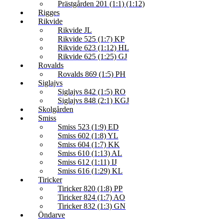
Prästgården 201 (1:1) (1:12)
Rigges
Rikvide
Rikvide JL
Rikvide 525 (1:7) KP
Rikvide 623 (1:12) HL
Rikvide 625 (1:25) GJ
Rovalds
Rovalds 869 (1:5) PH
Siglajvs
Siglajvs 842 (1:5) RO
Siglajvs 848 (2:1) KGJ
Skolgården
Smiss
Smiss 523 (1:9) ED
Smiss 602 (1:8) YL
Smiss 604 (1:7) KK
Smiss 610 (1:13) AL
Smiss 612 (1:11) IJ
Smiss 616 (1:29) KL
Tiricker
Tiricker 820 (1:8) PP
Tiricker 824 (1:7) AO
Tiricker 832 (1:3) GN
Öndarve