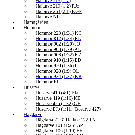
Haltarve 213 (1:7)
Haltarve 219 (1:2) RJo
Haltarve 253 (2:1) KGP
Haltarve NL
Hamngården
Hemmor
Hemmor 223 (1:31) KG
Hemmor 812 (1:34) RL
Hemmor 902 (1:20) JO
Hemmor 903 (1:79) AL
Hemmor 906 (1:32) KZ
Hemmor 910 (1:15) ED
Hemmor 920 (1:36) LJ
Hemmor 928 (1:9) OL
Hemmor 934 (1:37) KB
Hemmor FJ
Husarve
Husarve 410 (4:1) EJa
Husarve 419 (1:16) KB
Husarve 425 (1:32) GH
Husarve EJo (1:11) (Bosarve 427)
Hägdarve
Hägdarve (1:3) Hallute 122 TN
Hägdarve 101 (1:25) GP
Hägdarve 106 (1:19) EK