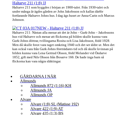
Haltarve 211 som byggdes i början av 1900-talet. Från 1930-talet och
under många år ägdes gården av John Jakobsson och kallas därför
fortfarande Haltarve Johns hus. I dag ägs huset av Anna-Carin och Marcus
Johnson.
Haltarve 211: Nästan alla menar att det är John – Gurk-John – Jakobssons
hus vid Haltarve och menar att flickorna på bilden skulle kunna vara
Gurk-Johns döttrar, tvillingarna Rosita och Lisa Jakobsson, född 1928.
Men då skulle fotot vara taget omkring 1940 och det ser äldre ut. Men det
kan också vara från Gurk-Johns företrädares tid och då skulle kvinnan på
bilden kunna vara Lena Gertrud Olsson, född Melander vid Öndarve
1852, gift med Nils Olsson från Bosarve 166. De hade inga barn så
flickorna kan vara några släktingar.
GÅRDARNA I NÄR
Allmunds
Allmunds 872 (1:16) KH
Allmunds JA
Allmunds OP
Alvare
Alvare (1:8) SL (Matisse 192)
Alvare 422 (1:9) AT
Alvare 435 (1:3) BS