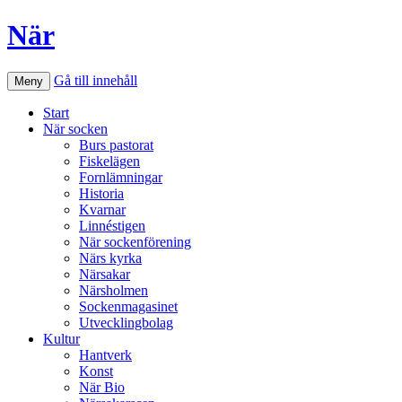
När
Gå till innehåll
Meny
Start
När socken
Burs pastorat
Fiskelägen
Fornlämningar
Historia
Kvarnar
Linnéstigen
När sockenförening
Närs kyrka
Närsakar
Närsholmen
Sockenmagasinet
Utvecklingbolag
Kultur
Hantverk
Konst
När Bio