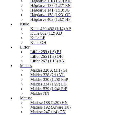
Hägdarve 110 (1:29) AN
Hägdarve 137 (1:27) EN
Hägdarve 141 (1:13) JG
Hägdarve 158 (1:23) OP
Hägdarve 403 (1:32) HP
Kulle
Kulle 450-452 (1:14) AP
Kulle 862 (1:2) AD
Kulle LP
Kulle OH
Liffor
Liffor 259 (1:6) EJ
Liffor 265 (1:3) OH
Liffor 267 (1:13) AN
Maldes
Maldes 320 A (3:1) GJ
Maldes 328 (2:1) VL
Maldes 330 (1:28) EnP
Maldes 334 (1:27) EG
Maldes 539 (1:24) ErP
Maldes NN
Matisse
Matisse 188 (1:20) HN
Matisse 192 (Alvare 1:8)
Matisse 247 (1:4) ON