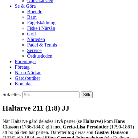
Närsakarscen
Se & Göra
Boende
Barn
Fågelskådning
Fiske i Närsån
Golf
Närleden
Padel & Tennis
Service
Östkustleden
Föreningar
Företag
När o Närkar
Gårdsbutiker
Kontakta
Sök efter:
Haltarve 211 (1:8) JJ
När Haltarve gård delades i två parter (se
Haltarve
) kom
Hans
Classon
(1786-1848) gift med
Greta-Lisa Persdotter
(1790-1861)
att bo på den här parten. Därefter tog deras son
Gustav Hansson
(1816) gift 1844 med
Stina Gertrud Johansdotter
från Etelhem