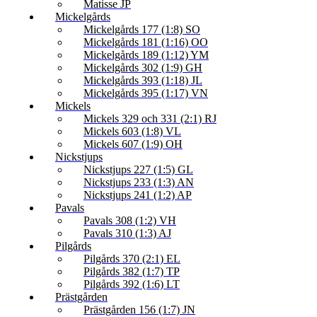
Matisse JP
Mickelgårds
Mickelgårds 177 (1:8) SO
Mickelgårds 181 (1:16) OO
Mickelgårds 189 (1:12) YM
Mickelgårds 302 (1:9) GH
Mickelgårds 393 (1:18) JL
Mickelgårds 395 (1:17) VN
Mickels
Mickels 329 och 331 (2:1) RJ
Mickels 603 (1:8) VL
Mickels 607 (1:9) OH
Nickstjups
Nickstjups 227 (1:5) GL
Nickstjups 233 (1:3) AN
Nickstjups 241 (1:2) AP
Pavals
Pavals 308 (1:2) VH
Pavals 310 (1:3) AJ
Pilgårds
Pilgårds 370 (2:1) EL
Pilgårds 382 (1:7) TP
Pilgårds 392 (1:6) LT
Prästgården
Prästgården 156 (1:7) JN