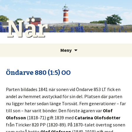
När
Gå
Sök
Meny
till
efter:
innehåll
Öndarve 880 (1:5) OO
Parten bildades 1841 när sonen vid Öndarve 853 LT fick en
andel av hemmet avstyckad för sin del. Platsen där parten
nu ligger heter sedan länge Torsvät. Fem generationer – far
till son – har varit bönder. Den förste ägaren var
Olof
Olofsson
(1818-71) gift 1839 med
Catarina Olofsdotter
från Tiricker 820 PP (1820-89). På 1870-talet övertog sonen
som också hette
Olof Olofsson
(1840-1919) gift med