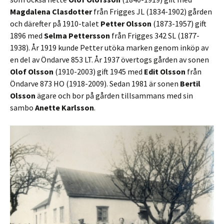
Magdalena Clasdotter
från Frigges JL (1834-1902) gården
och därefter på 1910-talet
Petter Olsson
(1873-1957) gift
1896 med
Selma Pettersson
från Frigges 342 SL (1877-
1938). År 1919 kunde Petter utöka marken genom inköp av
en del av Öndarve 853 LT. År 1937 övertogs gården av sonen
Olof Olsson
(1910-2003) gift 1945 med
Edit Olsson
från
Öndarve 873 HO (1918-2009). Sedan 1981 är sonen
Bertil
Olsson
ägare och bor på gården tillsammans med sin
sambo
Anette Karlsson
.