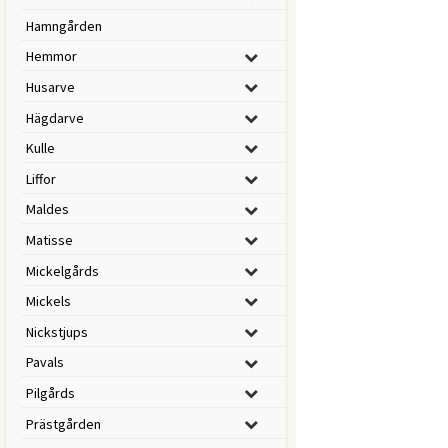
Hamngården
Hemmor
Husarve
Hägdarve
Kulle
Liffor
Maldes
Matisse
Mickelgårds
Mickels
Nickstjups
Pavals
Pilgårds
Prästgården