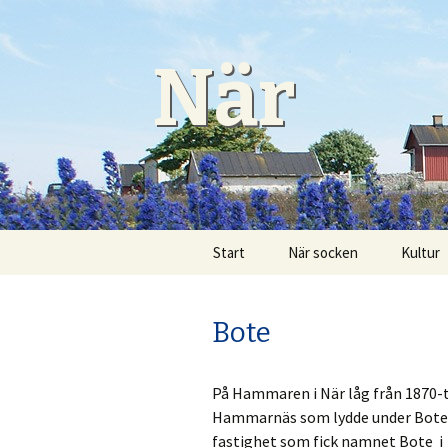
När
Gå
Start
När socken
Kultur
till
innehåll
Burs pastorat
Hantve
Bote
Fiskelägen
Konst
Fornlämningar
När Bio
På Hammaren i När låg från 1870-t
Hammarnäs som lydde under Bote i
Historia
Närsak
fastighet som fick namnet Bote i 