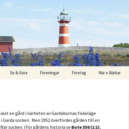
Se & Göra
Föreningar
Företag
När o Närkar
rk
Boende
Barn
Fågelskådning
alet en gård i närheten av Gardabornas fiskeläge
 Garda socken. Men 1952 överfördes gården till en
arscen
Fiske i Närsån
När socken. (För gårdens historia se
Bote 556 (1:1).