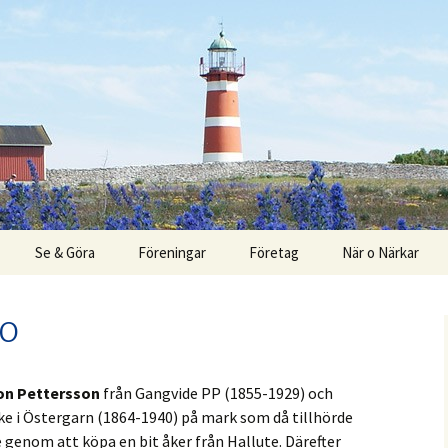
Se & Göra
Föreningar
Företag
När o Närkar
rk
Boende
IO
Barn
Fågelskådning
on Pettersson
från Gangvide PP (1855-1929) och
ke i Östergarn (1864-1940) på mark som då tillhörde
arscen
Fiske i Närsån
 genom att köpa en bit åker från Hallute. Därefter