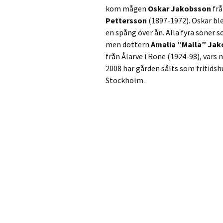
kom mågen
Oskar Jakobsson
frå
Kvarnar
Pettersson
(1897-1972). Oskar bl
en spång över ån. Alla fyra söner
Linnéstigen
men dottern
Amalia ”Malla” Ja
från Ålarve i Rone (1924-98), vars 
När sockenförening
2008 har gården sålts som fritidsh
Stockholm.
Närs kyrka
Närsakar
Närsholmen
Sockenmagasinet
Utvecklingbolag