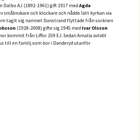
n Dalbo AJ (1892-1961) gift 1917 med
Agda
Golf
ev småbrukare och klockare och nådde lätt kyrkan via
 som tagit sig namnet Dunstrand flyttade från socknen
Närleden
kobsson
(1928-2008) gifte sig 1945 med
Ivar Olsson
mor kommit från Liffor 259 EJ. Sedan Amalia avlidit
Padel & Tennis
us till en familj som bor i Danderyd utanför
Service
Östkustleden