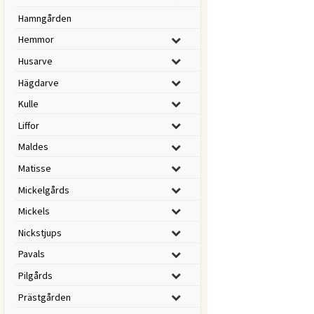
Hamngården
Hemmor
Husarve
Hägdarve
Kulle
Liffor
Maldes
Matisse
Mickelgårds
Mickels
Nickstjups
Pavals
Pilgårds
Prästgården