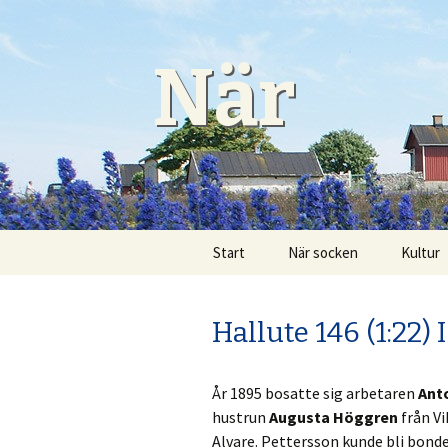
När
Gå
Start
När socken
Kultur
till
innehåll
Burs pastorat
Hantve
Hallute 146 (1:22) 
Fiskelägen
Konst
Fornlämningar
När Bio
År 1895 bosatte sig arbetaren
Ant
hustrun
Augusta Höggren
från Vi
Historia
Närsak
Alvare. Pettersson kunde bli bonde