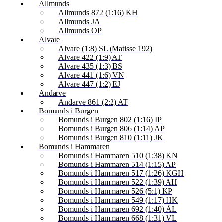
Allmunds
Allmunds 872 (1:16) KH
Allmunds JA
Allmunds OP
Alvare
Alvare (1:8) SL (Matisse 192)
Alvare 422 (1:9) AT
Alvare 435 (1:3) BS
Alvare 441 (1:6) VN
Alvare 447 (1:2) EJ
Andarve
Andarve 861 (2:2) AT
Bomunds i Burgen
Bomunds i Burgen 802 (1:16) IP
Bomunds i Burgen 806 (1:14) AP
Bomunds i Burgen 810 (1:11) JK
Bomunds i Hammaren
Bomunds i Hammaren 510 (1:38) KN
Bomunds i Hammaren 514 (1:15) AP
Bomunds i Hammaren 517 (1:26) KGH
Bomunds i Hammaren 522 (1:39) AH
Bomunds i Hammaren 526 (5:1) KP
Bomunds i Hammaren 549 (1:17) HK
Bomunds i Hammaren 692 (1:40) ÅL
Bomunds i Hammaren 668 (1:31) VL