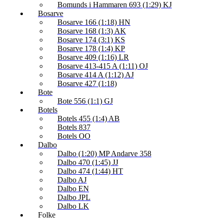
Bomunds i Hammaren 693 (1:29) KJ
Bosarve
Bosarve 166 (1:18) HN
Bosarve 168 (1:3) AK
Bosarve 174 (3:1) KS
Bosarve 178 (1:4) KP
Bosarve 409 (1:16) LR
Bosarve 413-415 A (1:11) OJ
Bosarve 414 A (1:12) AJ
Bosarve 427 (1:18)
Bote
Bote 556 (1:1) GJ
Botels
Botels 455 (1:4) AB
Botels 837
Botels OO
Dalbo
Dalbo (1:20) MP Andarve 358
Dalbo 470 (1:45) JJ
Dalbo 474 (1:44) HT
Dalbo AJ
Dalbo EN
Dalbo JPL
Dalbo LK
Folke