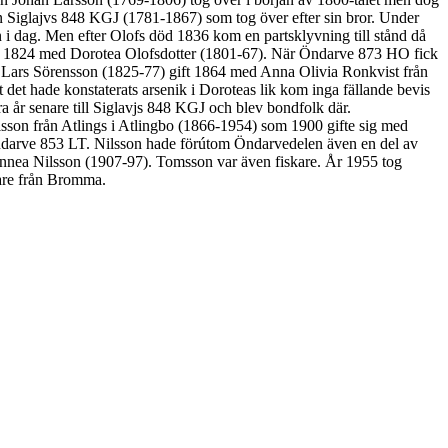
ån Siglajvs 848 KGJ (1781-1867) som tog över efter sin bror. Under
i dag. Men efter Olofs död 1836 kom en partsklyvning till stånd då
t 1824 med Dorotea Olofsdotter (1801-67). När Öndarve 873 HO fick
n Lars Sörensson (1825-77) gift 1864 med Anna Olivia Ronkvist från
et hade konstaterats arsenik i Doroteas lik kom inga fällande bevis
 år senare till Siglavjs 848 KGJ och blev bondfolk där.
son från Atlings i Atlingbo (1866-1954) som 1900 gifte sig med
m Öndarve 853 LT. Nilsson hade förútom Öndarvedelen även en del av
nnea Nilsson (1907-97). Tomsson var även fiskare. År 1955 tog
are från Bromma.