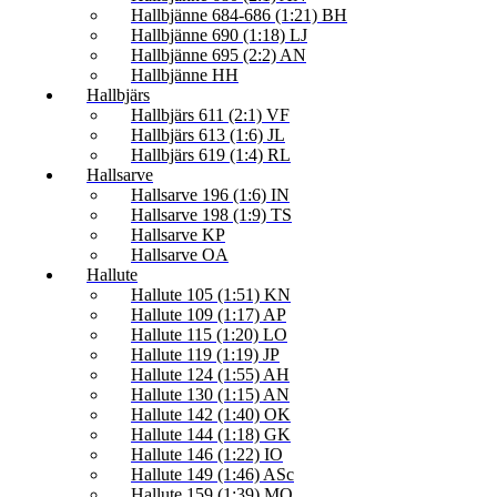
Hallbjänne 684-686 (1:21) BH
Hallbjänne 690 (1:18) LJ
Hallbjänne 695 (2:2) AN
Hallbjänne HH
Hallbjärs
Hallbjärs 611 (2:1) VF
Hallbjärs 613 (1:6) JL
Hallbjärs 619 (1:4) RL
Hallsarve
Hallsarve 196 (1:6) IN
Hallsarve 198 (1:9) TS
Hallsarve KP
Hallsarve OA
Hallute
Hallute 105 (1:51) KN
Hallute 109 (1:17) AP
Hallute 115 (1:20) LO
Hallute 119 (1:19) JP
Hallute 124 (1:55) AH
Hallute 130 (1:15) AN
Hallute 142 (1:40) OK
Hallute 144 (1:18) GK
Hallute 146 (1:22) IO
Hallute 149 (1:46) ASc
Hallute 159 (1:39) MO