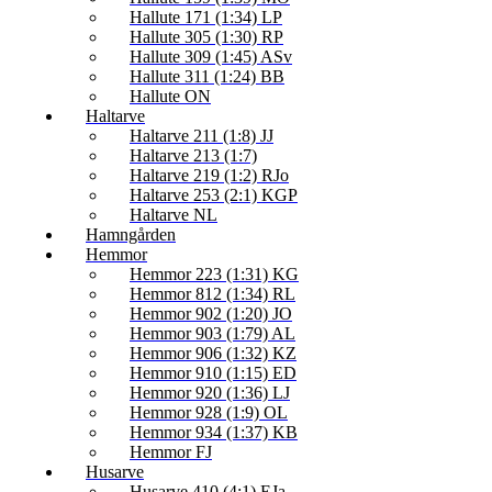
Hallute 171 (1:34) LP
Hallute 305 (1:30) RP
Hallute 309 (1:45) ASv
Hallute 311 (1:24) BB
Hallute ON
Haltarve
Haltarve 211 (1:8) JJ
Haltarve 213 (1:7)
Haltarve 219 (1:2) RJo
Haltarve 253 (2:1) KGP
Haltarve NL
Hamngården
Hemmor
Hemmor 223 (1:31) KG
Hemmor 812 (1:34) RL
Hemmor 902 (1:20) JO
Hemmor 903 (1:79) AL
Hemmor 906 (1:32) KZ
Hemmor 910 (1:15) ED
Hemmor 920 (1:36) LJ
Hemmor 928 (1:9) OL
Hemmor 934 (1:37) KB
Hemmor FJ
Husarve
Husarve 410 (4:1) EJa