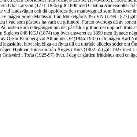
rodern Olof Larsson (1771-1836) gift 1800 med Cristina Andersdotter fr
ymme vid landsvägen och då uppfördes den manbyggnad som finns kvar än 
s av mågen Sören Mattisson från Mickelgårds 395 VN (1799-1877) gif
a i vad som påstods ha varit ett giftmord. Parten övertogs då av sone
 hösten kom rättegången om det påstådda giftmordet upp och trots att d
 Siglajvs 848 KGJ (1874) tog över ansvaret ca 1890 men flyttade några
9 av Oskar Palmberg vid Allmunds OP (1846-1937) och mågen Karl Nils
agaskiftet blivit skyldiga att flytta till ett område alldeles söder o
 mågen Hjalmar Tomsson från Änges i Burs (1902-55) gift 1927 med Li
nisvärd i Tofta (1925-97) över. I dag är gården fritidshus med en äg