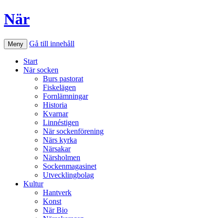
När
Gå till innehåll
Meny
Start
När socken
Burs pastorat
Fiskelägen
Fornlämningar
Historia
Kvarnar
Linnéstigen
När sockenförening
Närs kyrka
Närsakar
Närsholmen
Sockenmagasinet
Utvecklingbolag
Kultur
Hantverk
Konst
När Bio