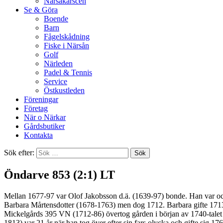
Närsakarscen
Se & Göra
Boende
Barn
Fågelskådning
Fiske i Närsån
Golf
Närleden
Padel & Tennis
Service
Östkustleden
Föreningar
Företag
När o Närkar
Gårdsbutiker
Kontakta
Sök efter:
Öndarve 853 (2:1) LT
Mellan 1677-97 var Olof Jakobsson d.ä. (1639-97) bonde. Han var oc
Barbara Mårtensdotter (1678-1763) men dog 1712. Barbara gifte 1713
Mickelgårds 395 VN (1712-86) övertog gården i början av 1740-tale
1813) var 21 år när han tog över efter sin fars olycka och gifte sig