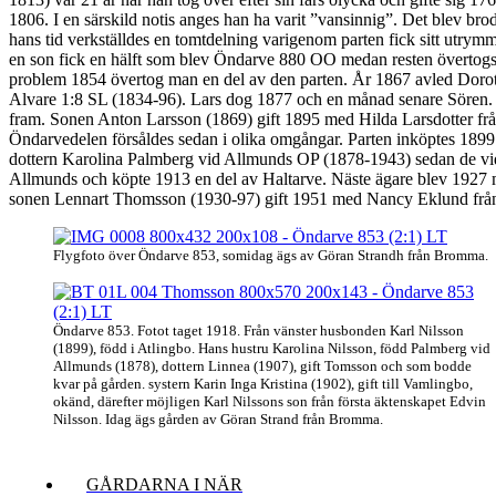
1806. I en särskild notis anges han ha varit ”vansinnig”. Det blev b
hans tid verkställdes en tomtdelning varigenom parten fick sitt utr
en son fick en hälft som blev Öndarve 880 OO medan resten övertog
problem 1854 övertog man en del av den parten. År 1867 avled Dorote
Alvare 1:8 SL (1834-96). Lars dog 1877 och en månad senare Sören. På
fram. Sonen Anton Larsson (1869) gift 1895 med Hilda Larsdotter från
Öndarvedelen försåldes sedan i olika omgångar. Parten inköptes 189
dottern Karolina Palmberg vid Allmunds OP (1878-1943) sedan de vid l
Allmunds och köpte 1913 en del av Haltarve. Näste ägare blev 1927
sonen Lennart Thomsson (1930-97) gift 1951 med Nancy Eklund från G
Flygfoto över Öndarve 853, somidag ägs av Göran Strandh från Bromma.
Öndarve 853. Fotot taget 1918. Från vänster husbonden Karl Nilsson
(1899), född i Atlingbo. Hans hustru Karolina Nilsson, född Palmberg vid
Allmunds (1878), dottern Linnea (1907), gift Tomsson och som bodde
kvar på gården. systern Karin Inga Kristina (1902), gift till Vamlingbo,
okänd, därefter möjligen Karl Nilssons son från första äktenskapet Edvin
Nilsson. Idag ägs gården av Göran Strand från Bromma.
GÅRDARNA I NÄR