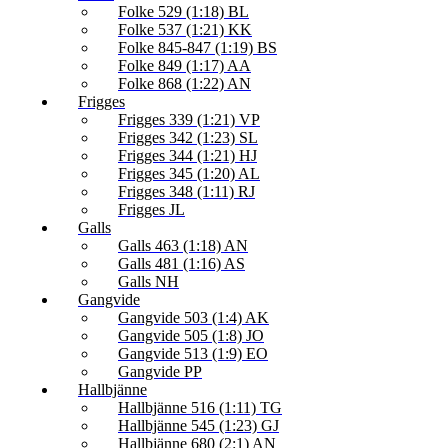
Folke 529 (1:18) BL
Folke 537 (1:21) KK
Folke 845-847 (1:19) BS
Folke 849 (1:17) AA
Folke 868 (1:22) AN
Frigges
Frigges 339 (1:21) VP
Frigges 342 (1:23) SL
Frigges 344 (1:21) HJ
Frigges 345 (1:20) AL
Frigges 348 (1:11) RJ
Frigges JL
Galls
Galls 463 (1:18) AN
Galls 481 (1:16) AS
Galls NH
Gangvide
Gangvide 503 (1:4) AK
Gangvide 505 (1:8) JO
Gangvide 513 (1:9) EO
Gangvide PP
Hallbjänne
Hallbjänne 516 (1:11) TG
Hallbjänne 545 (1:23) GJ
Hallbjänne 680 (2:1) AN