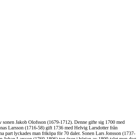
av sonen Jakob Olofsson (1679-1712). Denne gifte sig 1700 med
nas Larsson (1716-58) gift 1736 med Helvig Larsdotter från
 part lyckades man friköpa för 70 daler. Sonen Lars Jonsson (1737-
nen Johan Larsson (1769-1806) tog över i början av 1800-talet men dog