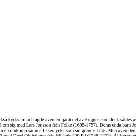
kså kyrkvärd och ägde även en fjärdedel av Frigges som dock såldes 
 om sig med Lars Jonsson från Folke (1685-1757). Deras enda barn Jo
t men omkom i samma fiskeolycka som sin granne 1758. Men även denna
 1763 med Dorti Olofsdotter från Mickels 329 RJ (1745-1803). Äldste so